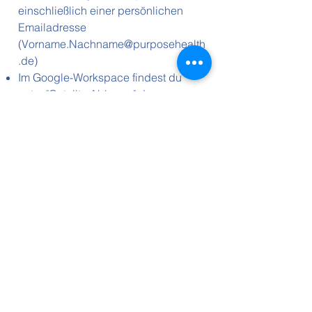
einschließlich einer persönlichen
Emailadresse
(
Vorname.Nachname@purposehealth
.de
)
Im Google-Workspace findest du
unter "Geteilte Ablagen" den
Mitgliederbereich, in dem wichtige
Dokumente abgelegt sind
Falls Geld für ein Projekt benötigt
wird, stimmt euch bitte mit dem
Vorstand ab (siehe unten).
Wann muss ich mich mit
dem Vorstand abstimmen?
Grundsätzlich leben wir sehr flache
Hierarchien und alle Mitglieder sollen