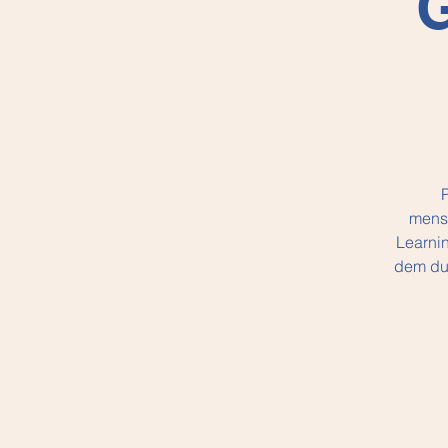
G
mensc
Learnin
dem du 