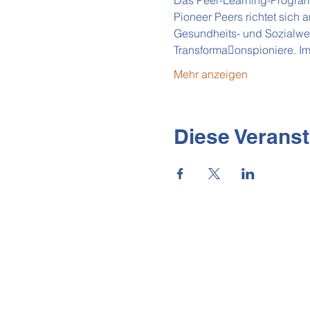
Das Peer-Learning-Programm
Pioneer Peers richtet sich 
Gesundheits- und Sozialwese
Transforma􀆟onspioniere. I
Mehr anzeigen
Diese Veranst