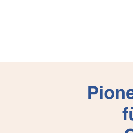
Pione
f