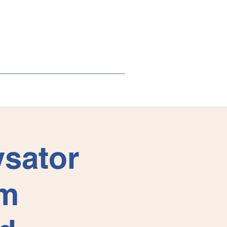
ysator
im