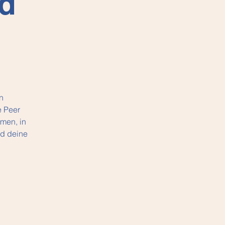
d
n
e Peer
hmen, in
nd deine