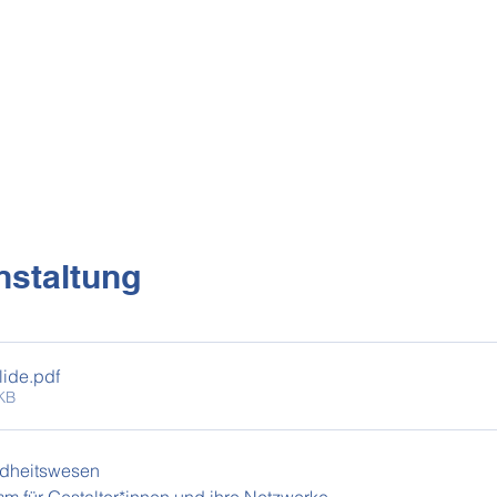
nstaltung
lide
.pdf
KB
dheitswesen