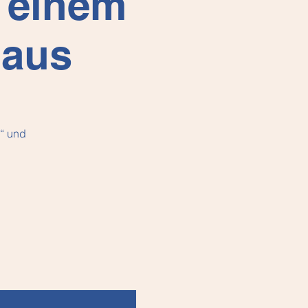
u einem
haus
!“ und