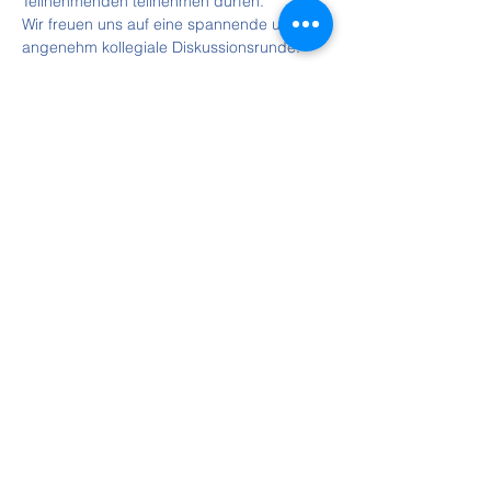
Teilnehmenden teilnehmen dürfen.
Wir freuen uns auf eine spannende und 
angenehm kollegiale Diskussionsrunde.
Tickets
Verkauf beendet
Tickettyp
Teilnehmer
Preis
0,00 €
Diese Veranstaltung teilen